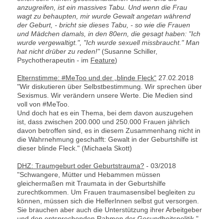
anzugreifen, ist ein massives Tabu. Und wenn die Frau
wagt zu behaupten, mir wurde Gewalt angetan während
der Geburt, - bricht sie dieses Tabu, - so wie die Frauen
und Mädchen damals, in den 80ern, die gesagt haben: "Ich
wurde vergewaltigt.", "Ich wurde sexuell missbraucht." Man
hat nicht drüber zu reden!"
(Susanne Schiller,
Psychotherapeutin - im
Feature
)
Elternstimme: #MeToo und der „blinde Fleck“
27.02.2018
"Wir diskutieren über Selbstbestimmung. Wir sprechen über
Sexismus. Wir verändern unsere Werte. Die Medien sind
voll von #MeToo.
Und doch hat es ein Thema, bei dem davon auszugehen
ist, dass zwischen 200.000 und 250.000 Frauen jährlich
davon betroffen sind, es in diesem Zusammenhang nicht in
die Wahrnehmung geschafft: Gewalt in der Geburtshilfe ist
dieser blinde Fleck." (Michaela Skott)
DHZ: Traumgeburt oder Geburtstrauma?
- 03/2018
"Schwangere, Mütter und Hebammen müssen
gleichermaßen mit Traumata in der Geburtshilfe
zurechtkommen. Um Frauen traumasensibel begleiten zu
können, müssen sich die HelferInnen selbst gut versorgen.
Sie brauchen aber auch die Unterstützung ihrer Arbeitgeber
und den entsprechenden Rahmen der Gesundheitspolitik."