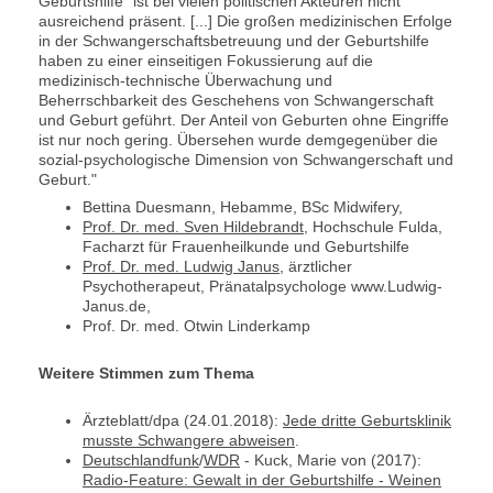
Geburtshilfe“ ist bei vielen politischen Akteuren nicht
ausreichend präsent. [...] Die großen medizinischen Erfolge
in der Schwangerschaftsbetreuung und der Geburtshilfe
haben zu einer einseitigen Fokussierung auf die
medizinisch-technische Überwachung und
Beherrschbarkeit des Geschehens von Schwangerschaft
und Geburt geführt. Der Anteil von Geburten ohne Eingriffe
ist nur noch gering. Übersehen wurde demgegenüber die
sozial-psychologische Dimension von Schwangerschaft und
Geburt."
Bettina Duesmann, Hebamme, BSc Midwifery,
Prof. Dr. med. Sven Hildebrandt
, Hochschule Fulda,
Facharzt für Frauenheilkunde und Geburtshilfe
Prof. Dr. med. Ludwig Janus
, ärztlicher
Psychotherapeut, Pränatalpsychologe www.Ludwig-
Janus.de,
Prof. Dr. med. Otwin Linderkamp
Weitere Stimmen zum Thema
Ärzteblatt/dpa (24.01.2018):
Jede dritte Geburtsklinik
musste Schwangere abweisen
.
Deutschlandfunk
/
WDR
- Kuck, Marie von (2017):
Radio-Feature: Gewalt in der Geburtshilfe - Weinen