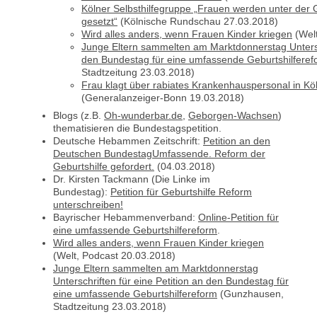
Kölner Selbsthilfegruppe „Frauen werden unter der G
gesetzt“
(Kölnische Rundschau 27.03.2018)
Wird alles anders, wenn Frauen Kinder kriegen
(Welt
Junge Eltern sammelten am Marktdonnerstag Untersch
den Bundestag für eine umfassende Geburtshilferef
Stadtzeitung 23.03.2018)
Frau klagt über rabiates Krankenhauspersonal in Kö
(Generalanzeiger-Bonn 19.03.2018)
Blogs (z.B.
Oh-wunderbar.de
,
Geborgen-Wachsen
)
thematisieren die Bundestagspetition.
Deutsche Hebammen Zeitschrift:
Petition an den
Deutschen BundestagUmfassende. Reform der
Geburtshilfe gefordert.
(04.03.2018)
Dr. Kirsten Tackmann (Die Linke im
Bundestag):
Petition für Geburtshilfe Reform
unterschreiben!
Bayrischer Hebammenverband:
Online-Petition für
eine umfassende Geburtshilfereform
.
Wird alles anders, wenn Frauen Kinder kriegen
(Welt, Podcast 20.03.2018)
Junge Eltern sammelten am Marktdonnerstag
Unterschriften für eine Petition an den Bundestag für
eine umfassende Geburtshilfereform
(Gunzhausen,
Stadtzeitung 23.03.2018)