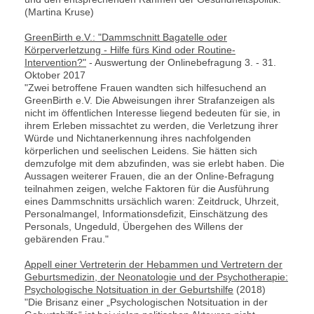
(Martina Kruse)
GreenBirth e.V.: "Dammschnitt Bagatelle oder
Körperverletzung - Hilfe fürs Kind oder Routine-
Intervention?"
- Auswertung der Onlinebefragung 3. - 31.
Oktober 2017
"Zwei betroffene Frauen wandten sich hilfesuchend an
GreenBirth e.V. Die Abweisungen ihrer Strafanzeigen als
nicht im öffentlichen Interesse liegend bedeuten für sie, in
ihrem Erleben missachtet zu werden, die Verletzung ihrer
Würde und Nichtanerkennung ihres nachfolgenden
körperlichen und seelischen Leidens. Sie hätten sich
demzufolge mit dem abzufinden, was sie erlebt haben. Die
Aussagen weiterer Frauen, die an der Online-Befragung
teilnahmen zeigen, welche Faktoren für die Ausführung
eines Dammschnitts ursächlich waren: Zeitdruck, Uhrzeit,
Personalmangel, Informationsdefizit, Einschätzung des
Personals, Ungeduld, Übergehen des Willens der
gebärenden Frau."
Appell einer Vertreterin der Hebammen und Vertretern der
Geburtsmedizin, der Neonatologie und der Psychotherapie:
Psychologische Notsituation in der Geburtshilfe
(2018)
"Die Brisanz einer „Psychologischen Notsituation in der