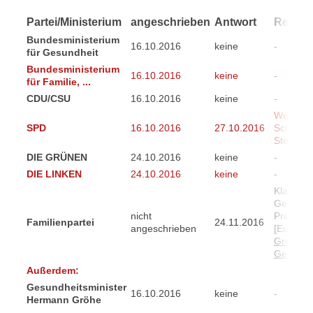
Partei/Ministerium
angeschrieben
Antwort
Reakti
Bundesministerium
16.10.2016
keine
-
für Gesundheit
Bundesministerium
16.10.2016
keine
-
für Familie, ...
CDU/CSU
16.10.2016
keine
-
Weiterle
SPD
16.10.2016
27.10.2016
Schwesig
Stellun
DIE GRÜNEN
24.10.2016
keine
-
DIE LINKEN
24.10.2016
keine
-
Klare Po
Gericke 
nicht
Pressemi
Familienpartei
24.11.2016
angeschrieben
[Europaw
Grenzüb
Gewalt i
Außerdem:
Gesundheitsminister
16.10.2016
keine
-
Hermann Gröhe