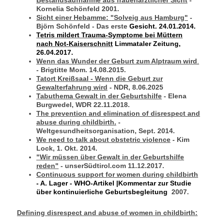
Kornelia Schönfeld 2001.
Sicht einer Hebamme: "Solveig aus Hamburg"
-
Björn Schönfeld - Das erste
Gesicht. 24.01.2014.
Tetris mildert Trauma-Symptome bei Müttern
nach Not-Kaiserschnitt
Limmataler Zeitung,
26.04.2017.
Wenn das Wunder der Geburt zum Alptraum wird
.
-
Brigtitte Mom. 14.08.2015.
Tatort Kreißsaal - Wenn die Geburt zur
Gewalterfahrung wird
- NDR, 8.06.2025
Tabuthema Gewalt in der Geburtshilfe
- Elena
Burgwedel, WDR 22.11.2018.
The prevention and elimination of disrespect and
abuse during childbirth.
-
Weltgesundheitsorganisation, Sept. 2014.
We need to talk about obstetric violence
- Kim
Lock, 1. Okt. 2014.
"Wir müssen über Gewalt in der Geburtshilfe
reden"
- unserSüdtirol.com 11.12.2017.
Continuous support for women during childbirth
- A. Lager - WHO-Artikel |Kommentar zur Studie
über kontinuierliche Geburtsbegleitung
2007.
Defining disrespect and abuse of women in childbirth: