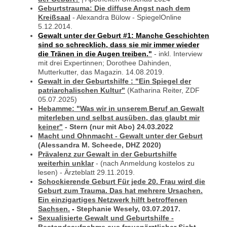
Geburtstrauma: Die diffuse Angst nach dem
Kreißsaal
- Alexandra Bülow - SpiegelOnline
5.12.2014.
Gewalt unter der Geburt #1: Manche Geschichten
sind so schrecklich, dass sie mir immer wieder
die Tränen in die Augen treiben."
-
inkl. Interview
mit drei Expertinnen; Dorothee Dahinden,
Mutterkutter, das Magazin. 14.08.2019.
Gewalt in der Geburtshilfe : "Ein Spiegel der
patriarchalischen Kultur"
(Katharina Reiter, ZDF
05.07.2025)
Hebamme: "Was wir in unserem Beruf an Gewalt
miterleben und selbst ausüben, das glaubt mir
keiner"
- Stern (nur mit Abo) 24.03.2022
Macht und Ohnmacht - Gewalt unter der Geburt
(Alessandra M. Scheede, DHZ 2020)
Prävalenz zur Gewalt in der Geburtshilfe
weiterhin unklar
- (nach Anmeldung kostelos zu
lesen) - Ärzteblatt 29.11.2019.
Schockierende Geburt Für jede 20. Frau wird die
Geburt zum Trauma. Das hat mehrere Ursachen.
Ein einzigartiges Netzwerk hilft betroffenen
Sachsen.
-
Stephanie Wesely, 03.07.2017.
Sexualisierte Gewalt und Geburtshilfe -
Bestandsaufnahme aus frauenärztlicher Sicht
-