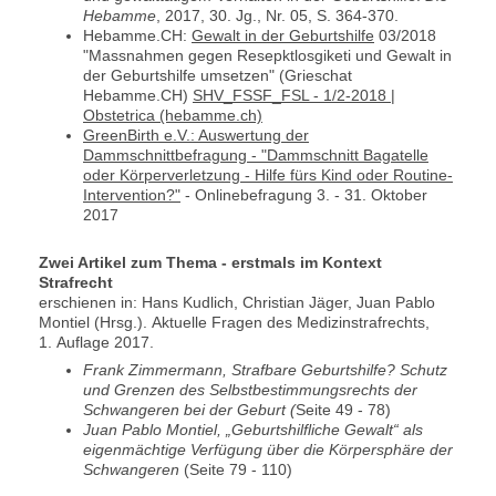
Hebamme
, 2017, 30. Jg., Nr. 05, S. 364-370.
Hebamme.CH:
Gewalt in der Geburtshilfe
03/2018
"Massnahmen gegen Resepktlosgiketi und Gewalt in
der Geburtshilfe umsetzen" (Grieschat
Hebamme.CH)
SHV_FSSF_FSL - 1/2-2018 |
Obstetrica (hebamme.ch)
GreenBirth e.V.: Auswertung der
Dammschnittbefragung - "Dammschnitt Bagatelle
oder Körperverletzung - Hilfe fürs Kind oder Routine-
Intervention?"
- Onlinebefragung 3. - 31. Oktober
2017
Zwei Artikel zum Thema - erstmals im Kontext
Strafrecht
erschienen in: Hans Kudlich, Christian Jäger, Juan Pablo
Montiel (Hrsg.). Aktuelle Fragen des Medizinstrafrechts,
1. Auflage 2017.
Frank Zimmermann, Strafbare Geburtshilfe? Schutz
und Grenzen des Selbstbestimmungsrechts der
Schwangeren bei der Geburt (
Seite 49 - 78)
Juan Pablo Montiel, „Geburtshilfliche Gewalt“ als
eigenmächtige Verfügung über die Körpersphäre der
Schwangeren
(Seite 79 - 110)