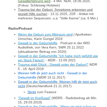
Gewalterfahrung wird
- 4 Min. NDR, 18.06.2025.
(Fokus: Schleswig-Holstein)
Trauma bei der Geburt: Symptome erkennen und
gezielt Hilfe suchen
- 13.11.2025, ZDF - Artikel mit
mehreren Sequenzen, u.a. "Volle Kanne" (ca. 6 Min.)
Radio/Podcast
Wenn die Geburt zum Albtraum wird
| Apotheken
Umschau, Karin Gungel 2024
Gewalt in der Geburtshilfe
· Podcast in der ARD
Audiothek, von Vera Kern, SWR 25.11.2022
(aktualisierter Beitrag von 2020)
Gewalt in der Geburtshilfe "Ich habe mich gefühlt wie
ein Stück Fleisch"
- MDR - 13.09.2021
Trauma statt Glück - Gewalt unter der Geburt?
WDR
5 - 18. April 2018
Weinen hilft dir jetzt auch nicht - Gewalt in der
Geburtshilfe
(WDR 19.11.2017)
Gewalt in der Geburtshilfe: Weinen hilft dir jetzt auch
nicht
(Deutschlandfunk 21.11.2017)
Skript
zum Feature
"Gewalt im Kreißsaal"
(WDR5 - Radiobeitrag ab Min.
15,
29.03.2019)
Gewalt in der Geburtshilfe: „Wenn sie jetzt schon so