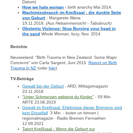
Datum)
How we hate woman
-
birth anarchy Mai 2014.
Machtmissbrauch im Kreißsaal - die dunkle Seite
von Geburt
- Margarete Wana
19.11.2018.
(Aus Hebammensicht - Tabubruch)
Obstetric Violence: Stop Burying your head in
the sand
Whole Woman, lizzy, Nov. 2014.
Berichte
Neuseeland: "Birth Trauma in New Zealand. Some Major
Concerns" von Carla Sargent, Juni 2015.
Report on Birth
Trauma in NZ
(oder
hier
)
TV-Beiträge
Gewalt bei der Geburt
- ARD, Mittagsmagazin
23.11.2018
"Unter Schmerzen gebierst du Kinder"
- 59 Min.
ARTE 23.06.2019
Gewalt im Kreißsaal: Erlebnisse dieser Bremerin sind
kein Einzelfall
3 Min. - buten un binnen |
regionalmagazin ∙ Radio Bremen Fernsehen
12.09.2021
Tatort Kreißsaal - Wenn die Geburt zur