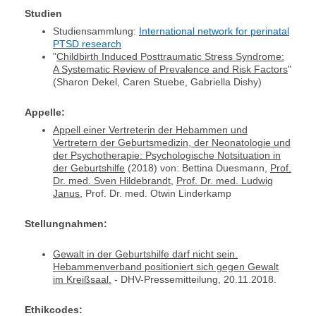
Studien
Studiensammlung:
International network for perinatal
PTSD research
"
Childbirth Induced Posttraumatic Stress Syndrome:
A Systematic Review of Prevalence and Risk Factors
"
(Sharon Dekel, Caren Stuebe, Gabriella Dishy)
Appelle:
Appell einer Vertreterin der Hebammen und
Vertretern der Geburtsmedizin, der Neonatologie und
der Psychotherapie: Psychologische Notsituation in
der Geburtshilfe
(2018) von: Bettina Duesmann,
Prof.
Dr. med. Sven Hildebrandt
,
Prof. Dr. med. Ludwig
Janus
, Prof. Dr. med. Otwin Linderkamp
Stellungnahmen:
Gewalt in der Geburtshilfe darf nicht sein.
Hebammenverband positioniert sich gegen Gewalt
im Kreißsaal.
- DHV-Pressemitteilung,
20.11.2018.
Ethikcodes: