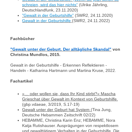
schreien, wird das hier nichts“
(Ulrike Jährling,
Deutschlandfunk, 23.11.2020)
"Gewalt in der Geburtshilfe"
(SWR2, 24.11.2020)
Gewalt in der Geburtshilfe
(SWR2, 24.11.2022)
Fachbücher
"Gewalt unter der Geburt. Der alltägliche Skandal"
von
Christina Mundlos, 2015.
Gewalt in der Geburtshilfe - Erkennen Reflektieren -
Handeln - Katharina Hartmann und Martina Kruse, 2022.
Fachartikel
»… oder wollen sie, dass Ihr Kind stirbt?« Mascha
Grieschat über Gewalt im Kontext von Geburtshilfe.
(gbp.vdaeae, 3/2019, S.17-19)
Gewalt unter der Geburt hat System (
Tina Jung,
Deutsche Hebammen Zeitschrift 02/22)
HEBAMME, Christina Karin Enz; HEBAMME, Nora
Katja Rutishauser. Ausprägungen von respektlosem
und gewalttätigem Verhalten in der Geburtshilfe.
Die