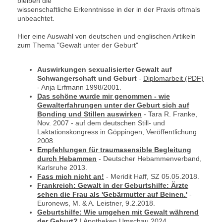
bleiben die
wissenschaftliche Erkenntnisse in der in der Praxis oftmals
unbeachtet.
Hier eine Auswahl von deutschen und englischen Artikeln
zum Thema "Gewalt unter der Geburt"
Auswirkungen sexualisierter Gewalt auf
Schwangerschaft und Geburt
-
Diplomarbeit (PDF)
- Anja Erfmann 1998/2001.
Das schöne wurde mir genommen - wie
Gewalterfahrungen unter der Geburt sich auf
Bonding und Stillen auswirken
- Tara R. Franke,
Nov. 2007 - auf dem deutschen Still- und
Laktationskongress in Göppingen, Veröffentlichung
2008.
Empfehlungen für traumasensible Begleitung
durch Hebammen
- Deutscher Hebammenverband,
Karlsruhe 2013.
Fass mich nicht an!
- Meridit Haff, SZ 05.05.2018.
Frankreich: Gewalt in der Geburtshilfe: Ärzte
sehen die Frau als 'Gebärmutter auf Beinen.'
-
Euronews, M. & A. Leistner, 9.2.2018.
Geburtshilfe: Wie umgehen mit Gewalt während
der Geburt?
| Apotheken Umschau 2024