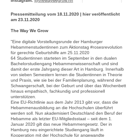
Instagram:
@thewaywegrow.hh
Pressemitteilung vom 18.11.2020 | hier veröffentlicht
am 23.11.2020
The Way We Grow
"Eine digitale Vorstellungsrunde der Hamburger
Hebammenstudentinnen zum Aktionstag #rosesrevolution
für gerechte Geburtshilfe am 25.11.2020
64 Studentinnen starteten im September in den dualen
Bachelorstudiengang Hebammenwissenschaft und sind
damit der erste Jahrgang dieser Art in Hamburg. Innerhalb
von sieben Semestern lernen die Studentinnen in Theorie
und Praxis, wie sie bei der Familienplanung, während der
Schwangerschaft, bei der Geburt und über das Wochenbett
hinaus empathisch, fachkundig und professionell
unterstützen.
Eine EU-Richtlinie aus dem Jahr 2013 gibt vor, dass die
Hebammenausbildung an die Hochschulen überführt
werden soll. Nun akademisiert Deutschland den Beruf der
Hebamme als letzter EU-Mitgliedsstaat – seit dem 1.
Januar 2020 gilt das neue Hebammengesetz. Der in
Hamburg neu eingerichtete Studiengang läuft in
Kooperation mit der Hochschule für angewandte