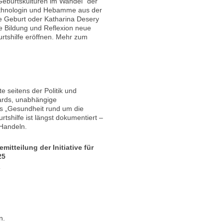
Geburtskulturen im Wandel“ der
Ethnologin und Hebamme aus der
e Geburt oder Katharina Desery
ie Bildung und Reflexion neue
urtshilfe eröffnen. Mehr zum
te seitens der Politik und
dards, unabhängige
s „Gesundheit rund um die
tshilfe ist längst dokumentiert –
 Handeln.
mitteilung der Initiative für
25
]
n.