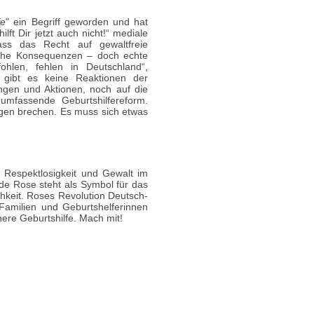
fe
" ein Begriff geworden und hat
ft Dir jetzt auch nicht!“ mediale
ass das Recht auf gewaltfreie
itische Konsequenzen – doch echte
en, fehlen in Deutschland“,
 gibt es keine Reaktionen der
ungen und Aktionen, noch auf die
 umfassende Geburtshilfereform.
gen brechen. Es muss sich etwas
n Respektlosigkeit und Gewalt im
e Rose steht als Symbol für das
ichkeit. Roses Revolution Deutsch­
 Familien und Geburtshelferinnen
ere Geburtshilfe. Mach mit!