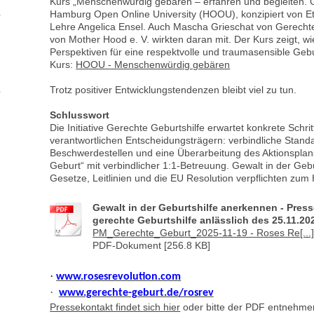
Kurs „Menschenwürdig gebären – erfahren und begleiten. 
Hamburg Open Online University (HOOU), konzipiert von 
Lehre Angelica Ensel. Auch Mascha Grieschat von Gerecht
von Mother Hood e. V. wirkten daran mit. Der Kurs zeigt, w
Perspektiven für eine respektvolle und traumasensible Geb
Kurs:
HOOU - Menschenwürdig gebären
Trotz positiver Entwicklungstendenzen bleibt viel zu tun.
Schlusswort
Die Initiative Gerechte Geburtshilfe erwartet konkrete Schrit
verantwortlichen Entscheidungsträgern: verbindliche Stan
Beschwerdestellen und eine Überarbeitung des Aktionsplan
Geburt“ mit verbindlicher 1:1-Betreuung. Gewalt in der Gebur
Gesetze, Leitlinien und die EU Resolution verpflichten zum
Gewalt in der Geburtshilfe anerkennen - Presse
gerechte Geburtshilfe anlässlich des 25.11.20
PM_Gerechte_Geburt_2025-11-19 - Roses Re[...
PDF-Dokument [256.8 KB]
·
www.rosesrevolution.com
·
www.gerechte-geburt.de/rosrev
Pressekontakt findet sich hier
oder bitte der PDF entnehme