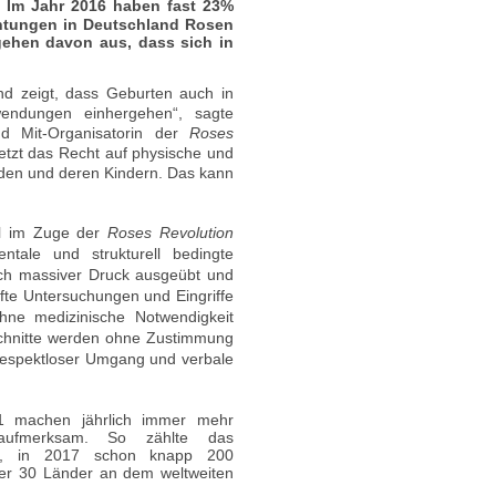
 Im Jahr
2016
haben fast 23%
chtungen in Deutschland Rosen
gehen davon aus, dass sich in
nd zeigt, dass Geburten auch in
endungen einher­gehen“,
sagte
nd Mit-Organisatorin der
Roses
etzt das Recht auf physische und
den und deren Kindern. Das kann
nal im Zuge der
Roses Revoluti­on
ntale und strukturell beding­te
ch massiver Druck ausgeübt und
afte Untersuchungen und Eingriffe
hne medizinische Notwendigkeit
chnitte werden ohne Zustimmung
respektloser Umgang und verbale
 machen jährlich immer mehr
aufmerksam. So zählte das
50, in 2017 schon knapp 200
er 30 Länder an dem weltweiten