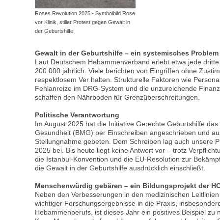
Roses Revolution 2025 - Symbolbild Rose
vor Klinik, stiller Protest gegen Gewalt in
der Geburtshilfe
Gewalt in der Geburtshilfe – ein systemisches Problem
Laut Deutschem Hebammenverband erlebt etwa jede dritte
200.000 jährlich. Viele berichten von Eingriffen ohne Zust
respektlosem Ver halten. Strukturelle Faktoren wie Perso
Fehlanreize im DRG-System und die unzureichende Finan
schaffen den Nährboden für Grenzüberschreitungen.
Politische Verantwortung
Im August 2025 hat die Initiative Gerechte Geburtshilfe da
Gesundheit (BMG) per Einschreiben angeschrieben und au
Stellungnahme gebeten. Dem Schreiben lag auch unsere 
2025 bei. Bis heute liegt keine Antwort vor – trotz Verpflic
die Istanbul-Konvention und die EU-Resolution zur Bekäm
die Gewalt in der Geburtshilfe ausdrücklich einschließt.
Menschenwürdig gebären – ein Bildungsprojekt der 
Neben den Verbesserungen in den medizinischen Leitlini
wichtiger Forschungsergebnisse in die Praxis, insbesonder
Hebammenberufs, ist dieses Jahr ein positives Beispiel zu