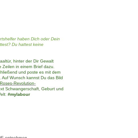
tshelfer haben Dich oder
Dein
test? Du hattest keine
ltür, hinter der Dir Gewalt
Zeilen in einem Brief dazu.
hließend und poste es mit dem
r. Auf Wunsch kannst Du das Bild
Roses-Revolution-
xt Schwangerschaft, Geburt und
elt:
#mylabour
PDF entnehmen.