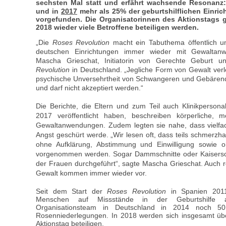
sechs­ten Mal statt und erfährt wachsende Resonanz:
und in
2017
mehr als 25% der geburtshilflichen Einri
vorge­funden. Die Organisatorinnen des Aktionstags 
2018 wieder viele Betroffene beteiligen werden.
„Die
Roses Revolution
macht ein Tabu­thema öffentlich u
deutschen Einrichtungen immer wieder mit Gewaltanw
Mascha Grieschat, Initiatorin von Gerechte Geburt u
Revolution
in Deutschland. „Jegliche Form von Gewalt verl
psychische Unversehrtheit von Schwangeren und Gebären
und darf nicht akzeptiert werden.
“
Die Berichte, die Eltern und zum Teil auch Klinikperso
2017 veröffentlicht haben, beschreiben körperliche, me
Gewaltanwendungen. Zudem legten sie nahe, dass vielfa
Angst geschürt werde. „Wir lesen oft, dass teils schmerzh
ohne Aufklärung, Abstimmung und Einwilligung sowie o
vorgenommen werden. Sogar Dammschnitte oder Kaisers
der Frauen durchgeführt“, sagte Mascha Grieschat. Auch 
Gewalt kommen immer wieder vor.
Seit dem Start der
Roses Revolution
in Spanien 2011
Menschen auf Missstände in der Geburtshilfe 
Organisationsteam in Deutschland in 2014 noch 
Rosenniederlegungen. In 2018 werden sich insgesamt üb
Aktionstag beteiligen.