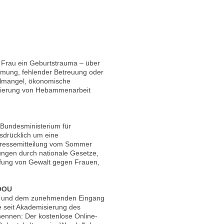
 Frau ein Geburtstrauma – über
immung, fehlender Betreuung oder
nalmangel, ökonomische
zierung von Hebammenarbeit
s Bundesministerium für
sdrücklich um eine
Pressemitteilung vom Sommer
htungen durch nationale Gesetze,
pfung von Gewalt gegen Frauen,
HOOU
en und dem zunehmenden Eingang
e seit Akademisierung des
 nennen: Der kostenlose Online-