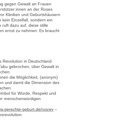
Tag gegen Gewalt an Frauen
erstützer:innen an der Roses
vor Kliniken und Geburtshäusern
 kein Einzelfall, sondern ein
 ruft dazu auf, diese stille
nen ernst zu nehmen: Es braucht
s Revolution in Deutschland
abu gebrochen, über Gewalt in
echen.
fenen die Möglichkeit, (anonym)
len und damit die Dimension des
achen.
ymbol für Würde, Respekt und
ner menschenwürdigen
w.gerechte-geburt.de/rosrev
–
esrevolution