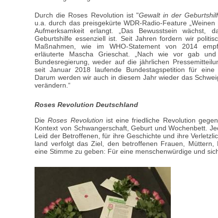
Durch die Roses Revolution ist "
Gewalt in der Geburtshil
u.a. durch das preisgekürte WDR-Radio-Feature „Weinen hil
Aufmerk­samkeit erlangt. „Das Bewusstsein wächst, d
Geburtshilfe essen­ziell ist. Seit Jahren fordern wir pol
Maßnahmen, wie im WHO-Statement von 2014 empfohl
erläuterte Mascha Grieschat. „Nach wie vor gab und
Bundesregierung, weder auf die jährlichen Pressemitteil
seit Januar 2018 laufende Bundestagspetition für eine
Darum werden wir auch in diesem Jahr wieder das Schwei
verändern.“
Roses Revolution Deutschland
Die
Roses Revolution
ist eine friedliche Revolution gege
Kontext von Schwangerschaft, Geburt und Wochenbett. Jed
Leid der Betroffenen, für ihre Geschichte und ihre Verletzl
land verfolgt das Ziel, den betroffenen Frauen, Müttern,
eine Stimme zu geben: Für eine menschenwürdige und sich