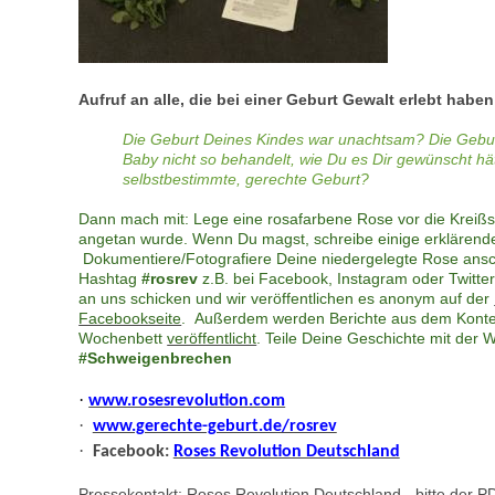
Aufruf an alle, die bei einer Geburt Gewalt erlebt haben
Die Geburt Deines Kindes war unachtsam? Die Gebur
Baby nicht so behandelt, wie Du es Dir gewünscht hät
selbstbestimmte, gerechte Geburt?
Dann mach mit: Lege eine rosafarbene Rose vor die Kreißsaa
angetan wurde. Wenn Du magst, schreibe einige erklärende 
Dokumentiere/Fotografiere Deine niedergelegte Rose ansc
Hashtag
#rosrev
z.B. bei Facebook, Instagram oder Twitte
an uns schicken und wir veröffentlichen es anonym auf der
Facebookseite
. Außerdem werden Berichte aus dem Konte
Wochenbett
veröffentlicht
. Teile Deine Geschichte mit der W
#Schweigenbrechen
·
www.rosesrevolution.com
·
www.gerechte-geburt.de/rosrev
·
Facebook:
Roses Revolution Deutschland
Pressekontakt: Roses Revolution Deutschland - bitte der 