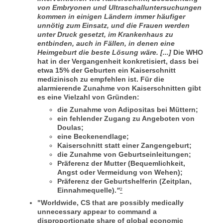
von Embryonen und Ultraschalluntersuchungen
kommen in einigen Ländern immer häufiger
unnötig zum Einsatz, und die Frauen werden
unter Druck gesetzt, im Krankenhaus zu
entbinden, auch in Fällen, in denen eine
Heimgeburt die beste Lösung wäre.
[...]
Die WHO
hat in der Vergangenheit konkretisiert, dass bei
etwa 15% der Geburten ein Kaiserschnitt
medizinisch zu empfehlen ist. Für die
alarmierende Zunahme von Kaiserschnitten gibt
es eine Vielzahl von Gründen:
die Zunahme von Adipositas bei Müttern;
ein fehlender Zugang zu Angeboten von
Doulas;
eine Beckenendlage;
Kaiserschnitt statt einer Zangengeburt;
die Zunahme von Geburtseinleitungen;
Präferenz der Mutter (Bequemlichkeit,
Angst oder Vermeidung von Wehen);
Präferenz der Geburtshelferin (Zeitplan,
Einnahmequelle).
"
²
"Worldwide, CS that are possibly medically
unnecessary appear to command a
disproportionate share of global economic