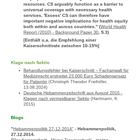
resources. CS arguably function as a barrier to
universal coverage with necessary health
services. 'Excess' CS can therefore have
important negative implications for health equity
both within and across countries." (
World Health
Report (2010) - Background Paper 30
, S.3)
[Enthält u.a. die Empfehlung einer
Kaiserschnittrate zwischen 10-15%]
Klage nach Sektio
Behandlungsfehler bei Kaiserschnitt – Fachanwalt für
Medizinrecht erstreitet 23.000 Euro Schadensersatz
für Patientin
(Christoph Theodor Freihöfer,
13.08.2024)
Deutsche Hebammenzeitschrift aus August 2015 -
Klagen nach vermeidbarer Sektio
(Hartmann, K.
2015)
Blogs
"
Hebammenpolitik 27-12-2014"
- Hebammenpolitik,
27.12.2014.
"
Der Kaiserschnitt - Meine Traumgeburt"
- meine