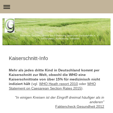
Gerechte Geburt - Verein zur Förderung gerechter Geburtshilfe e. V.
- Information, Aufklärung, Initiative
Kaiserschnitt-Info
Mehr als jedes dritte Kind in Deutschland kommt per
Kaiserschnitt zur Welt, obwohl die WHO eine
Kaiserschnittrate von über 15% für medizinisch nicht
indiziert hält
(vgl.
WHO Heath report 2010
oder
WHO
Statement on Caesarean Section Rates 2015
).
"In einigen Kreisen ist der Eingriff dreimal häufiger als in
anderen"
Faktencheck Gesundheit 2012