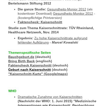
Bertelsmann Stiftung 2012
Die ganze Studie:
Gesundheits-Monior 2012
(als
kostenloser Download)
Gesundheits-Monitor 2012
-
(kostenpflichtige Printversion)
Faktencheck: Kaiserschnitt
Studie zum Thema Kaiserschnittrate
: TÜV Rheinland,
Healthcare Netzwerk, Nov. 2014
Ergebnis:
Zu hohe Kaiserschnittrate aufgrund
fehlender Aufklärung
-
Marcel Kowalski
Themenspezifische Seiten
Bauchgeburt.de
(deutsch)
Bring Birth Back
(englisch)
Faktencheck Kaiserschnitt
(deutsch)
Geburt nach Kaiserschnitt
(deutsch)
"Kaiserschnitt-Karte" (Google/maps)
WHO
Dramatische Zunahme von Kaiserschnitten
(Nachricht der WHO: 1. Juni 2015)
"Medizinische
Interventionen wie Kaiserschnitt, Beobachtung