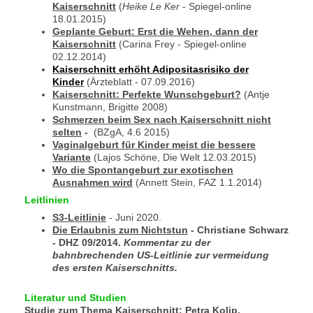
Kaiserschnitt
(
Heike Le Ker
- Spiegel-online
18.01.2015)
Geplante Geburt: Erst die Wehen, dann der
Kaiserschnitt
(Carina Frey - Spiegel-online
02.12.2014)
Kaiserschnitt erhöht Adipositasrisiko der
Kinder
(Ärzteblatt - 07.09.2016)
Kaiserschnitt: Perfekte Wunschgeburt?
(Antje
Kunstmann, Brigitte 2008)
Schmerzen beim Sex nach Kaiserschnitt nicht
selten
-
(BZgA, 4.6 2015)
Vaginalgeburt für Kinder meist die bessere
Variante
(Lajos Schöne, Die Welt 12.03.2015)
Wo die Spontangeburt zur exotischen
Ausnahmen wird
(Annett Stein, FAZ 1.1.2014)
Leitlinien
S3-Leitlinie
- Juni 2020.
Die Erlaubnis zum Nichtstun
- Christiane Schwarz
- DHZ 09/2014.
Kommentar zu der
bahnbrechenden US-Leitlinie zur vermeidung
des ersten Kaiserschnitts.
Literatur und Studien
Studie zum Thema Kaiserschnitt
: Petra Kolip,