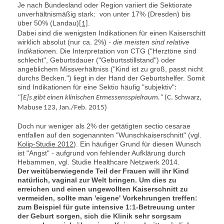
Je nach Bundesland oder Region variiert die Sektiorate
unverhältnismäßig stark: von unter 17% (Dresden) bis
über 50% (Landau)
.
[1]
Dabei sind die wenigsten Indikationen für einen Kaiserschitt
wirklich absolut (nur ca. 2%)
- die meisten sind relative
Indikation
en. Die Interpretation von CTG ("Herztöne sind
schlecht", Geburtsdauer ("Geburtsstillstand") oder
angeblichem Missverhältniss ("Kind ist zu groß, passt nicht
durchs Becken.") liegt in der Hand der Geburtshelfer. Somit
sind Indikationen für eine Sektio häufig "subjektiv"
:
"[E]s gibt einen klinischen Ermessensspielraum."
(C. Schwarz,
)
Mabuse 123, Jan./Feb. 2015
Doch nur weniger als 2% der getätigten sectio cesarae
entfallen auf den sogenannten "Wunschkaiserschnitt" (vgl.
Kolip-Studie 2012
). Ein häufiger Grund für diesen Wunsch
ist "Angst" - aufgrund von fehlender Aufklärung durch
Hebammen, vgl. Studie Healthcare Netzwerk 2014.
Der weitüberwiegende Teil der Frauen will ihr Kind
natürlich, vaginal zur Welt bringen. Um dies zu
erreichen und einen ungewollten Kaiserschnitt zu
vermeiden, sollte man 'eigene' Vorkehrungen treffen:
zum Beispiel für gute intensive 1:1-Betreuung unter
der Geburt sorgen, sich die Klinik sehr sorgsam