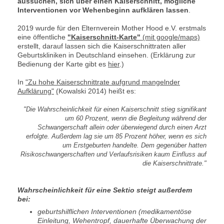
aussuchen, sich über einen Kaiserschnitt, mögliche
Interventionen vor Wehenbeginn aufklären lassen
.
2019 wurde für den Elternverein Mother Hood e.V. erstmals
eine öffentliche
"Kaiserschnitt-Karte"
(mit google/maps)
erstellt, darauf lassen sich die Kaiserschnittraten aller
Geburtskliniken in Deutschland einsehen. (Erklärung zur
Bedienung der Karte gibt es
hier
.)
In
"Zu hohe Kaiserschnittrate aufgrund mangelnder
Aufklärung"
(
Kowalski 2014) heißt es:
"
Die Wahrscheinlichkeit für einen Kaiserschnitt stieg signifikant
um 60 Prozent, wenn die Begleitung während der
Schwangerschaft allein oder überwiegend durch einen Arzt
erfolgte. Außerdem lag sie um 85 Prozent höher, wenn es sich
um Erstgeburten handelte. Dem gegenüber hatten
Risikoschwangerschaften und Verlaufsrisiken kaum Einfluss auf
die Kaiserschnittrate."
Wahrscheinlichkeit für eine Sektio steigt außerdem
bei:
geburtshilflichen Interventionen (medikamentöse
Einleitung, Wehentropf, dauerhafte Überwachung der