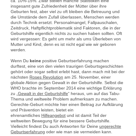
ca. 10%-15%. Zwar stellen manche Statistiken eine
insgesamt gute Zufriedenheit der Mütter über ihre
Geburten fest, aber viel zu oft bleiben die Betreuung und
die Umstände dem Zufall überlassen, Menschen werden
durch Technik ersetzt. Personalmangel, Fallpauschalen,
Zeitdruck, Haftpflichtproblematik sind Faktoren, die in der
Geburtshilfe eigentlich nichts zu suchen haben sollten. Oft
wird vergessen: Es geht um mehr als ums Überleben von
Mutter und Kind, denn es ist nicht egal wie wir geboren
werden.
Wenn Du
keine
positive Geburtserfahrung machen
durftest, eine von den vielen traurigen Geburtsgeschichten
gehört oder sogar selbst erlebt hast, dann mach mit bei der
nächsten
Roses Revolution
am 25. November, einer
globale Aktion gegen Gewalt in der Geburtshilfe. Selbst die
WHO brachte im September 2014 eine wichtige Erklärung
zu „
Gewalt in der Geburtshilfe
“ heraus, um auf das Tabu-
Thema und weltweite Problem aufmerksam zu machen.
Gerechte-Geburt möchte hier einen Beitrag zur Aufklärung
und Prävention leisten, bietet ein
ehrenamtliches
Hilfeangebot
und ist damit Teil der
weltweiten Bewegung für eine bessere Geburtshilfe.
Vielleicht findest Du auch Antworten für Deine
ungerechte
Geburtserfahrung
oder wie man sie vermeiden kann.