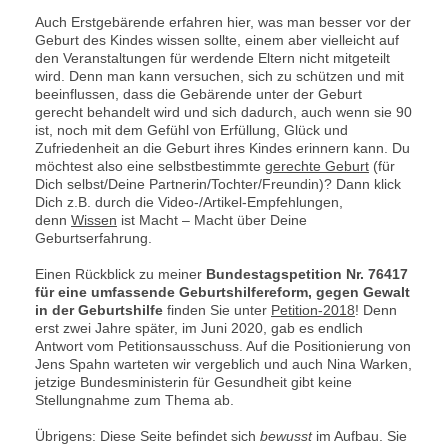
Auch Erstgebärende erfahren hier, was man besser vor der
Geburt des Kindes wissen sollte, einem aber vielleicht auf
den Veranstaltungen für werdende Eltern nicht mitgeteilt
wird. Denn man kann versuchen, sich zu schützen und mit
beeinflussen, dass die Gebärende unter der Geburt
gerecht behandelt wird und sich dadurch, auch wenn sie 90
ist, noch mit dem Gefühl von Erfüllung, Glück und
Zufriedenheit an die Geburt ihres Kindes erinnern kann. Du
möchtest also eine selbstbestimmte
gerechte Geburt
(für
Dich selbst/Deine Partnerin/Tochter/Freundin)? Dann klick
Dich z.B. durch die Video-/Artikel-Empfehlungen,
denn
Wissen
ist Macht – Macht über Deine
Geburtserfahrung.
Einen Rückblick zu meiner
Bundestagspetition Nr. 76417
für eine umfassende Geburtshilfereform, gegen Gewalt
in der Geburtshilfe
finden Sie unter
Petition-2018
! Denn
erst zwei Jahre später, im Juni 2020, gab es endlich
Antwort vom Petitionsausschuss. Auf die Positionierung von
Jens Spahn warteten wir vergeblich und auch Nina Warken,
jetzige Bundesministerin für Gesundheit gibt keine
Stellungnahme zum Thema ab.
Übrigens: Diese Seite befindet sich
bewusst
im Aufbau. Sie