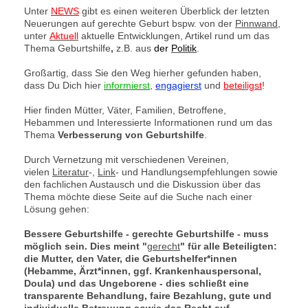
Unter
NEWS
gibt es einen weiteren Überblick der letzten
Neuerungen auf gerechte Geburt bspw. von der
Pinnwand
,
unter
Aktuell
aktuelle Entwicklungen, Artikel rund um das
Thema Geburtshilfe
,
z.B. aus
der
Politik
.
Großartig, dass Sie den Weg hierher gefunden haben,
dass Du Dich hier
informierst
,
engagierst
und
beteiligst
!
Hier finden Mütter, Väter, Familien, Betroffene,
Hebammen und Interessierte Informationen rund um das
Thema
Verbesserung von Geburtshilfe
.
Durch Vernetzung mit verschiedenen Vereinen,
vielen
Literatur
-,
Link
- und Handlungsempfehlungen sowie
den fachlichen Austausch und die Diskussion über das
Thema möchte diese Seite auf die Suche nach einer
Lösung gehen:
Bessere Geburtshilfe - gerechte Geburtshilfe - muss
möglich sein. Dies meint "
gerecht
" für alle Beteiligten:
die Mutter, den Vater, die Geburtshelfer*innen
(Hebamme, Ärzt*innen, ggf. Krankenhauspersonal,
Doula) und das Ungeborene - dies schließt eine
transparente Behandlung, faire Bezahlung, gute und
individuelle Betreuung sowie das Recht auf