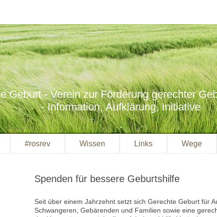
e Geburt - Verein zur Förderung gerechter Gebu
- Information, Aufklärung, Initiative
#rosrev
Wissen
Links
Wege
Spenden für bessere Geburtshilfe
Seit über einem Jahrzehnt setzt sich Gerechte Geburt für A
Schwangeren, Gebärenden und Familien sowie eine gerecht