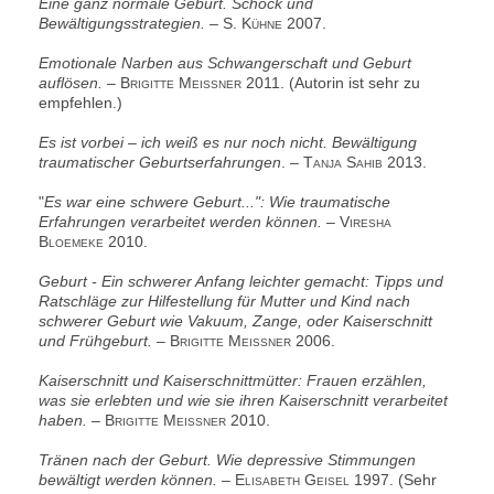
Eine ganz normale Geburt. Schock und
Bewältigungsstrategien.
–
S. Kühne
2007.
Emotionale Narben aus Schwangerschaft und Geburt
auflösen.
–
Brigitte Meissner
2011. (Autorin ist sehr zu
empfehlen.)
Es ist vorbei – ich weiß es nur noch nicht. Bewältigung
traumatischer Geburtserfahrungen
. –
Tanja Sahib
2013.
"
Es war eine schwere Geburt...": Wie traumatische
Erfahrungen verarbeitet werden können.
–
Viresha
Bloemeke
2010.
Geburt - Ein schwerer Anfang leichter gemacht: Tipps und
Ratschläge zur Hilfestellung für Mutter und Kind nach
schwerer Geburt wie Vakuum, Zange, oder Kaiserschnitt
und Frühgeburt.
–
Brigitte Meissner
2006.
Kaiserschnitt und Kaiserschnittmütter: Frauen erzählen,
was sie erlebten und wie sie ihren Kaiserschnitt verarbeitet
haben.
–
Brigitte Meissner
2010.
Tränen nach der Geburt. Wie depressive Stimmungen
bewältigt werden können.
–
Elisabeth Geisel
1997. (Sehr