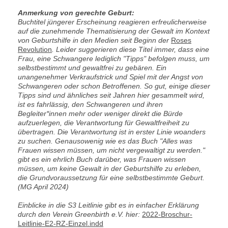
Anmerkung von gerechte Geburt:
Buchtitel jüngerer Erscheinung reagieren erfreulicherweise
auf die zunehmende Thematisierung der Gewalt im Kontext
von Geburtshilfe in den Medien seit Beginn der
Roses
Revolution
. Leider suggerieren diese Titel immer, dass eine
Frau, eine Schwangere lediglich "Tipps" befolgen muss, um
selbstbestimmt und gewaltfrei zu gebären. Ein
unangenehmer Verkraufstrick und Spiel mit der Angst von
Schwangeren oder schon Betroffenen. So gut, einige dieser
Tipps sind und ähnliches seit Jahren hier gesammelt wird,
ist es fahrlässig, den Schwangeren und ihren
Begleiter*innen mehr oder weniger direkt die Bürde
aufzuerlegen, die Verantwortung für Gewaltfreiheit zu
übertragen. Die Verantwortung ist in erster Linie woanders
zu suchen. Genausowenig wie es das Buch "Alles was
Frauen wissen müssen, um nicht vergewaltigt zu werden."
gibt es ein ehrlich Buch darüber, was Frauen wissen
müssen, um keine Gewalt in der Geburtshilfe zu erleben,
die Grundvoraussetzung für eine selbstbestimmte Geburt.
(MG April 2024)
Einblicke in die S3 Leitlinie gibt es in einfacher Erklärung
durch den Verein Greenbirth e.V. hier:
2022-Broschur-
Leitlinie-E2-RZ-Einzel.indd