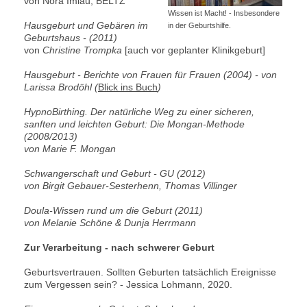
von Nora Imlau, BELTZ
Wissen ist Macht! - Insbesondere
Hausgeburt und Gebären im
in der Geburtshilfe.
Geburtshaus -
(2011)
von
Christine Trompka
[auch vor geplanter Klinikgeburt]
Hausgeburt - Berichte von Frauen für Frauen (2004) - von
Larissa Brodöhl (
Blick ins Buch
)
HypnoBirthing. Der natürliche Weg zu einer sicheren,
sanften und leichten Geburt: Die Mongan-Methode
(2008/2013)
von
Marie F. Mongan
Schwangerschaft und Geburt - GU (2012)
von Birgit Gebauer-Sesterhenn, Thomas Villinger
Doula-Wissen rund um die Geburt (2011)
von Melanie Schöne & Dunja Herrmann
Zur Verarbeitung - nach schwerer Geburt
Geburtsvertrauen. Sollten Geburten tatsächlich Ereignisse
zum Vergessen sein? - Jessica Lohmann, 2020.